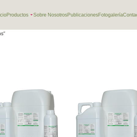
icio
Productos
Sobre Nosotros
Publicaciones
Fotogalería
Conta
as”