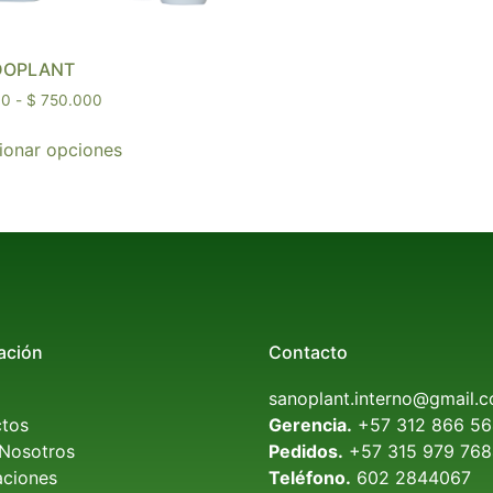
DOPLANT
00
-
$
750.000
ionar opciones
ación
Contacto
sanoplant.interno@gmail.
tos
Gerencia.
 +57 312 866 5
Nosotros
Pedidos.
 +57 315 979 76
aciones
Teléfono.
 602 2844067