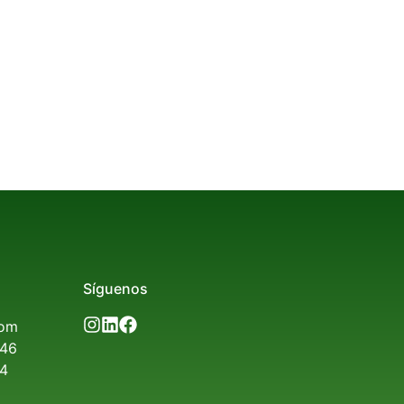
Síguenos
com
646
84