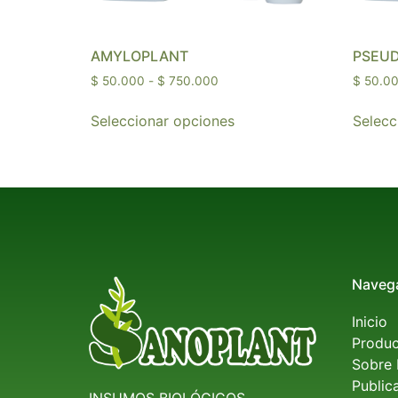
AMYLOPLANT
PSEU
$
50.000
-
$
750.000
$
50.0
Seleccionar opciones
Selecc
Naveg
Inicio
Produc
Sobre 
Public